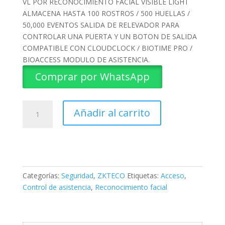
VL POR RECONOCIMIENTO FACIAL VISIBLE LIGHT
ALMACENA HASTA 100 ROSTROS / 500 HUELLAS /
50,000 EVENTOS SALIDA DE RELEVADOR PARA
CONTROLAR UNA PUERTA Y UN BOTON DE SALIDA
COMPATIBLE CON CLOUDCLOCK / BIOTIME PRO /
BIOACCESS MODULO DE ASISTENCIA.
Comprar por WhatsApp
CONTROL
Añadir al carrito
DE
ASISTENCIA
MB10-
VL
ZKTECO
cantidad
Categorías:
Seguridad
,
ZKTECO
Etiquetas:
Acceso
,
Control de asistencia
,
Reconocimiento facial