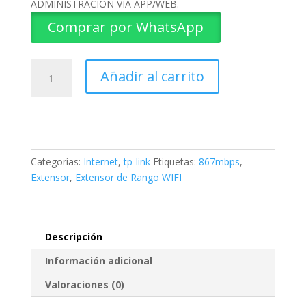
ADMINISTRACIÓN VÍA APP/WEB.
Comprar por WhatsApp
EXTENSOR
Añadir al carrito
DE
RANGO
WIFI
ME30
TP-
LINK
Categorías:
Internet
,
tp-link
Etiquetas:
867mbps
,
cantidad
Extensor
,
Extensor de Rango WIFI
Descripción
Información adicional
Valoraciones (0)