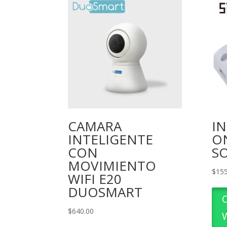
CAMARA
I
INTELIGENTE
ON
CON
S
MOVIMIENTO
$
155
WIFI E20
DUOSMART
$
640.00