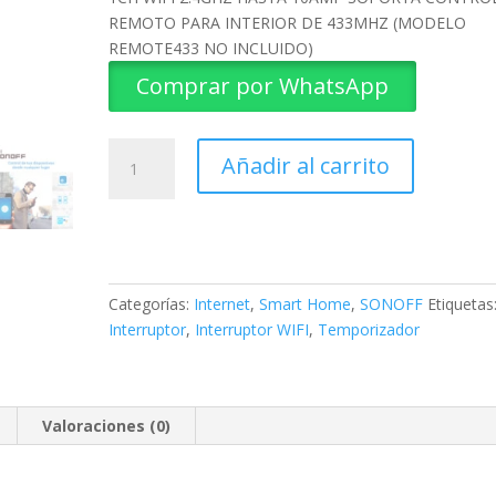
REMOTO PARA INTERIOR DE 433MHZ (MODELO
REMOTE433 NO INCLUIDO)
Comprar por WhatsApp
INTERRUPTOR
Añadir al carrito
ON/OFF
INALAMBRICO
WIFI
RF/RFR2
SONOFF
cantidad
Categorías:
Internet
,
Smart Home
,
SONOFF
Etiquetas
Interruptor
,
Interruptor WIFI
,
Temporizador
Valoraciones (0)