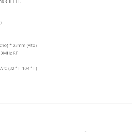
e e IFTTT.
)
cho) * 23mm (Alto)
 433MHz RF
n
ºC (32 ° F-104 ° F)