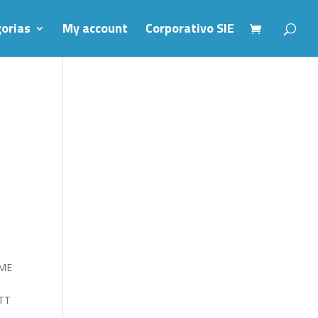
orias
My account
Corporativo SIE
OME
TT
L