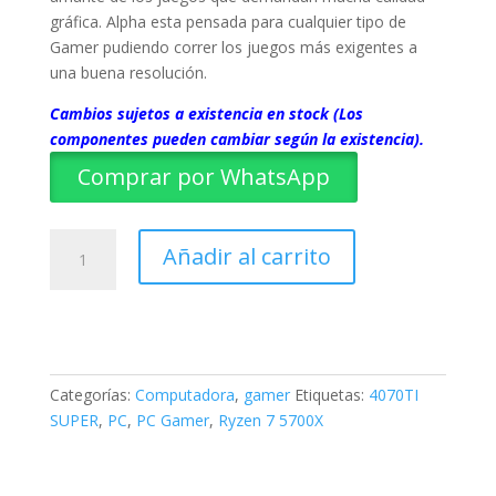
gráfica. Alpha esta pensada para cualquier tipo de
Gamer pudiendo correr los juegos más exigentes a
una buena resolución.
Cambios sujetos a existencia en stock (Los
componentes pueden cambiar según la existencia).
Comprar por WhatsApp
PC
Añadir al carrito
Gamer
"Alpha"
Gama
Media
Alta
cantidad
Categorías:
Computadora
,
gamer
Etiquetas:
4070TI
SUPER
,
PC
,
PC Gamer
,
Ryzen 7 5700X