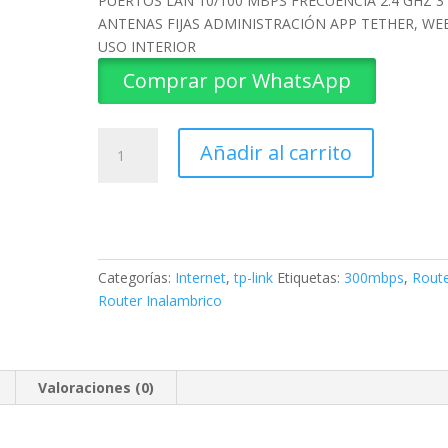
PUERTOS LAN 10/100 MBPS FRECUENCIA 2.4 GHZ 3
ANTENAS FIJAS ADMINISTRACIÓN APP TETHER, WE
USO INTERIOR
Comprar por WhatsApp
ROUTER
Añadir al carrito
INALAMBRICO
TL-
WR845N
TP-
LINK
cantidad
Categorías:
Internet
,
tp-link
Etiquetas:
300mbps
,
Rout
Router Inalambrico
Valoraciones (0)