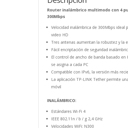
Descripción
Router inalámbrico multimodo con 4 pu
300Mbps
Velocidad inalámbrica de 300Mbps ideal p
video HD
Tres antenas aumentan la robustez y la es
Fácil encriptación de seguridad inalámbr
El control de ancho de banda basado en 
se asigna a cada PC
Compatible con IPv6, la versión más recie
La aplicación TP-LINK Tether permite una 
móvil
INALÁMBRICO:
Estándares Wi-Fi 4
IEEE 802.11n / b / g 2,4 GHz
Velocidades WiFi: N300