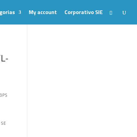
gorias
My account
Corporativo SIE
L-
BPS
 SE