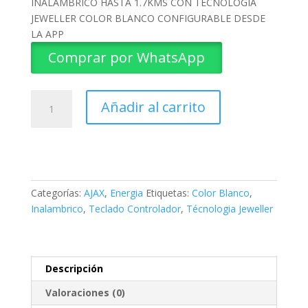
INALAMBRICO HASTA 1.7KMS CON TECNOLOGIA
JEWELLER COLOR BLANCO CONFIGURABLE DESDE
LA APP
Comprar por WhatsApp
TECLADO
Añadir al carrito
CONTROLADOR
DE
HUB
KEYPAD
AJAX
cantidad
Categorías:
AJAX
,
Energia
Etiquetas:
Color Blanco
,
Inalambrico
,
Teclado Controlador
,
Técnologia Jeweller
Descripción
Valoraciones (0)