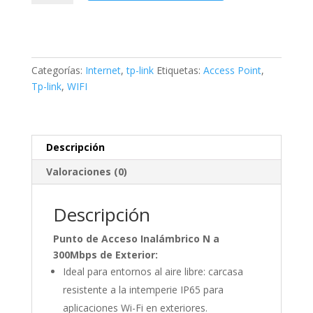
PARA
EXTERIOR
EAP110-
OUTDOOR
TP-
Categorías:
Internet
,
tp-link
Etiquetas:
Access Point
,
LINK
Tp-link
,
WIFI
cantidad
Descripción
Valoraciones (0)
Descripción
Punto de Acceso Inalámbrico N a
300Mbps de Exterior:
Ideal para entornos al aire libre: carcasa
resistente a la intemperie IP65 para
aplicaciones Wi-Fi en exteriores.