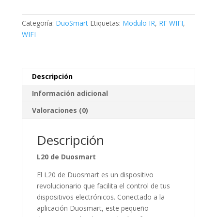
WIFI
2.4GHZ
L20
Categoría:
DuoSmart
Etiquetas:
Modulo IR
,
RF WIFI
,
cantidad
WIFI
Descripción
Información adicional
Valoraciones (0)
Descripción
L20 de Duosmart
El L20 de Duosmart es un dispositivo
revolucionario que facilita el control de tus
dispositivos electrónicos. Conectado a la
aplicación Duosmart, este pequeño