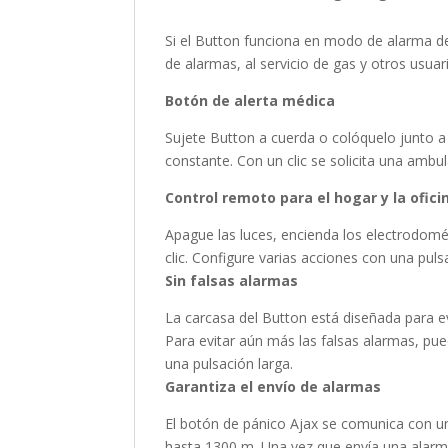
Si el Button funciona en modo de alarma d
de alarmas, al servicio de gas y otros usuar
Botón de alerta médica
Sujete Button a cuerda o colóquelo junto a
constante. Con un clic se solicita una ambul
Control remoto para el hogar y la ofici
Apague las luces, encienda los electrodomés
clic. Configure varias acciones con una puls
Sin falsas alarmas
La carcasa del Button está diseñada para ev
Para evitar aún más las falsas alarmas, pue
una pulsación larga.
Garantiza el envío de alarmas
El botón de pánico Ajax se comunica con un
hasta 1300 m. Una vez que envía una alarma