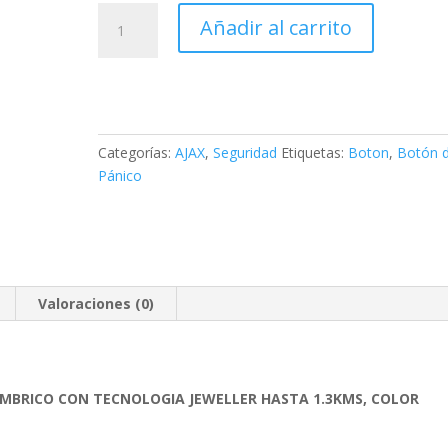
BOTON
Añadir al carrito
DE
PANICO
BUTTON-
B
AJAX
cantidad
Categorías:
AJAX
,
Seguridad
Etiquetas:
Boton
,
Botón 
Pánico
Valoraciones (0)
MBRICO CON TECNOLOGIA JEWELLER HASTA 1.3KMS, COLOR