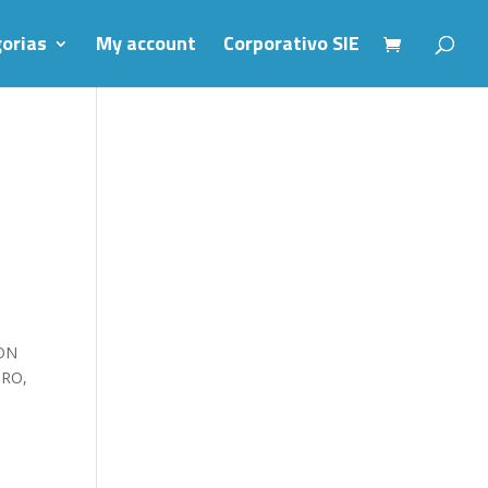
orias
My account
Corporativo SIE
ON
GRO,