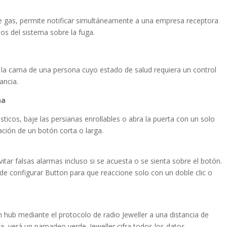
e gas, permite notificar simultáneamente a una empresa receptora
ios del sistema sobre la fuga.
 la cama de una persona cuyo estado de salud requiera un control
ancia.
na
ticos, baje las persianas enrollables o abra la puerta con un solo
ación de un botón corta o larga.
itar falsas alarmas incluso si se acuesta o se sienta sobre el botón.
de configurar Button para que reaccione solo con un doble clic o
 hub mediante el protocolo de radio Jeweller a una distancia de
, verá un parpadeo verde. Jeweller cifra todos los datos