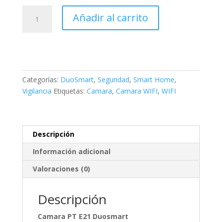
CAMARA
Añadir al carrito
INTELIGENTE
CON
MOVIMIENTO
PT
WIFI
E21
Categorías:
DuoSmart
,
Seguridad
,
Smart Home
,
DUOSMART
Vigilancia
Etiquetas:
Camara
,
Camara WIFI
,
WIFI
cantidad
Descripción
Información adicional
Valoraciones (0)
Descripción
Camara PT E21 Duosmart