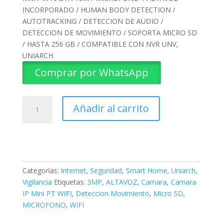
INCORPORADO / HUMAN BODY DETECTION /
AUTOTRACKING / DETECCION DE AUDIO /
DETECCION DE MOVIMIENTO / SOPORTA MICRO SD
/ HASTA 256 GB / COMPATIBLE CON NVR UNV,
UNIARCH
Comprar por WhatsApp
CAMARA
Añadir al carrito
IP
MINI
PT
WIFI
UHO-
S2E-
Categorías:
Internet
,
Seguridad
,
Smart Home
,
Uniarch
,
M3
Vigilancia
Etiquetas:
3MP
,
ALTAVOZ
,
Camara
,
Camara
UNIARCH
IP Mini PT WIFI
,
Deteccion Movimiento
,
Micro SD
,
cantidad
MICROFONO
,
WIFI