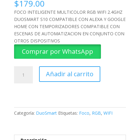
$
179.00
FOCO INTELIGENTE MULTICOLOR RGB WIFI 2.4GHZ
DUOSMART S10 COMPATIBLE CON ALEXA Y GOOGLE
HOME CON TEMPORIZADORES COMPATIBLE CON
ESCENAS DE AUTOMATIZACION EN CONJUNTO CON
OTROS DISPOSITIVOS
Comprar por WhatsApp
FOCO
Añadir al carrito
INTELIGENTE
MULTICOLOR
RGB
WIFI
S10
cantidad
Categoría:
DuoSmart
Etiquetas:
Foco
,
RGB
,
WIFI