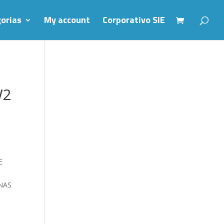
orias
My account
Corporativo SIE
W2
E
NAS