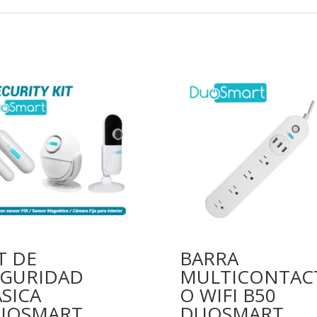
T DE
BARRA
EGURIDAD
MULTICONTAC
SICA
O WIFI B50
UOSMART
DUOSMART