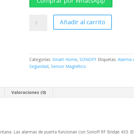
Comprar por WhatsApp
SENSOR
Añadir al carrito
MAGNETICO
DW2
SONOFF
cantidad
Categorías:
Smart Home
,
SONOFF
Etiquetas:
Alarma 
Seguridad
,
Sensor Magnético
Valoraciones (0)
ntana. Las alarmas de puerta funcionan con Sonoff RF Bridge 433. El