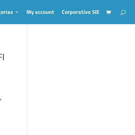
orias
My account
Corporativo SIE
I
**