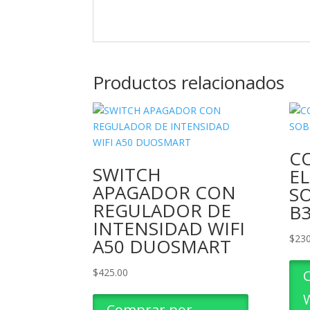
Productos relacionados
C
SWITCH
E
APAGADOR CON
S
REGULADOR DE
B
INTENSIDAD WIFI
$
230
A50 DUOSMART
$
425.00
Comprar por