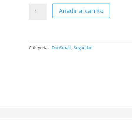
SIRENA
Añadir al carrito
INTELIGENTE
WIFI
B20
DUOSMART
cantidad
Categorías:
DuoSmart
,
Seguridad