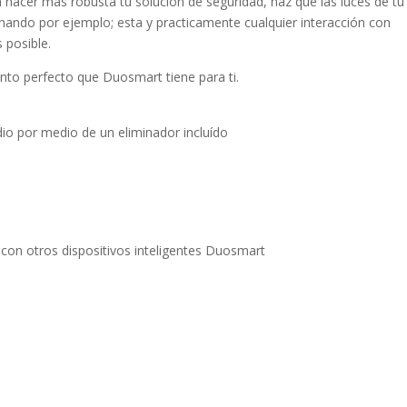
 hacer más robusta tu solución de seguridad, haz que las luces de tu
nando por ejemplo; esta y practicamente cualquier interacción con
 posible.
to perfecto que Duosmart tiene para ti.
io por medio de un eliminador incluído
con otros dispositivos inteligentes Duosmart