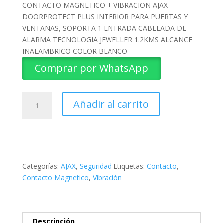
CONTACTO MAGNETICO + VIBRACION AJAX
DOORPROTECT PLUS INTERIOR PARA PUERTAS Y
VENTANAS, SOPORTA 1 ENTRADA CABLEADA DE
ALARMA TECNOLOGIA JEWELLER 1.2KMS ALCANCE
INALAMBRICO COLOR BLANCO
Comprar por WhatsApp
CONTACTO
Añadir al carrito
MAGNETICO
+
VIBRACION
DOORPROTECT
PLUS
AJAX
Categorías:
AJAX
,
Seguridad
Etiquetas:
Contacto
,
cantidad
Contacto Magnetico
,
Vibración
Descripción