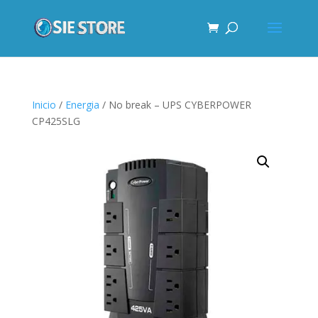
Inicio
/
Energia
/ No break – UPS CYBERPOWER
CP425SLG