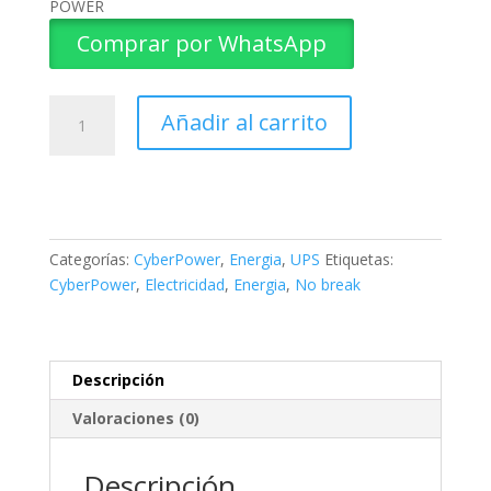
POWER
Comprar por WhatsApp
No
Añadir al carrito
break
-
UPS
CYBERPOWER
CP425SLG
cantidad
Categorías:
CyberPower
,
Energia
,
UPS
Etiquetas:
CyberPower
,
Electricidad
,
Energia
,
No break
Descripción
Valoraciones (0)
Descripción